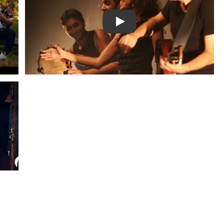
jazia Satour - Aswât quartet
Play video song of Djazia Sa
jazia Satour - Aswât quartet